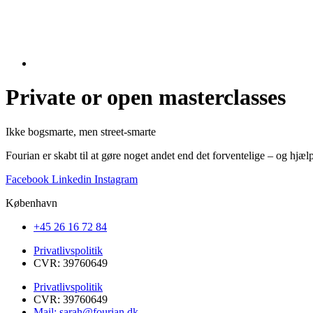
Private or open masterclasses
Ikke bogsmarte, men street-smarte
Fourian er skabt til at gøre noget andet end det forventelige – og hjæ
Facebook
Linkedin
Instagram
København
+45 26 16 72 84
Privatlivspolitik
CVR: 39760649
Privatlivspolitik
CVR: 39760649
Mail: sarah@fourian.dk