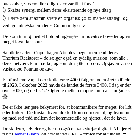
budskaber, virkemidler o.lign. der var til at forstå
👆 Skabte synergi mellem deres eksisterende og nye tiltag
👆 Lærte dem at administrere en organisk go-to-market strategi, og
vedligeholde/skalere deres Community selv
De kom til mig med et hold af ingeniører, innovative hoveder og en
meget loyal fanskare.
Samtidig sælger Copenhagen Atomics meget mere end deres
Thorium Reaktorer – de sælger også en tydelig mission, som alle i
deres netværk kan mærke, og som de støtter op om. Opgaven var en
vaskeægte Fourian opgave.
Et af målene var, at der skulle være 4000 følgere inden året skiftede
til 2023. I oktober 2022 havde de landet de første 3400. I dag er der
over 7000, og de fik 573 følgere mellem maj og juni i år – organisk
😱
De er ikke længere bekymret for, at kommunikere for meget, for lidt
eller forkert. De forstår, hvem de skal kommunikere til, og hvordan,
og med rød tråd mellem det kommercielle og hjertet i det de laver.
De skalerer, udvider og har nu også en vækstrejse digitalt. Af hjertet
tak til
Jesper Glahn
, og holdet ved CPH Atomics for al tilliden 🌱