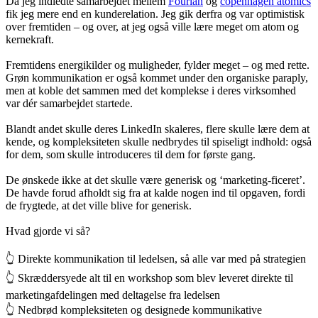
Da jeg indledte samarbejdet mellem
Fourian
og
copenhagen atomics
fik jeg mere end en kunderelation. Jeg gik derfra og var optimistisk
over fremtiden – og over, at jeg også ville lære meget om atom og
kernekraft.
Fremtidens energikilder og muligheder, fylder meget – og med rette.
Grøn kommunikation er også kommet under den organiske paraply,
men at koble det sammen med det komplekse i deres virksomhed
var dér samarbejdet startede.
Blandt andet skulle deres LinkedIn skaleres, flere skulle lære dem at
kende, og kompleksiteten skulle nedbrydes til spiseligt indhold: også
for dem, som skulle introduceres til dem for første gang.
De ønskede ikke at det skulle være generisk og ‘marketing-ficeret’.
De havde forud afholdt sig fra at kalde nogen ind til opgaven, fordi
de frygtede, at det ville blive for generisk.
Hvad gjorde vi så?
👆 Direkte kommunikation til ledelsen, så alle var med på strategien
👆 Skræddersyede alt til en workshop som blev leveret direkte til
marketingafdelingen med deltagelse fra ledelsen
👆 Nedbrød kompleksiteten og designede kommunikative