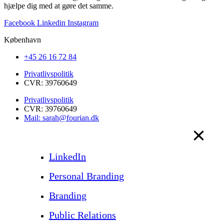
hjælpe dig med at gøre det samme.
Facebook
Linkedin
Instagram
København
+45 26 16 72 84
Privatlivspolitik
CVR: 39760649
Privatlivspolitik
CVR: 39760649
Mail: sarah@fourian.dk
LinkedIn
Personal Branding
Branding
Public Relations